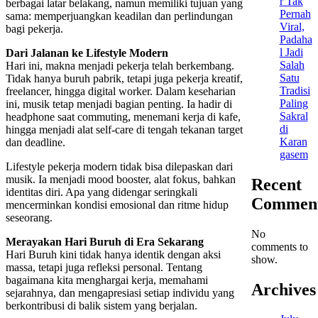
r Tak
berbagai latar belakang, namun memiliki tujuan yang
Pernah
sama: memperjuangkan keadilan dan perlindungan
Viral,
bagi pekerja.
Padaha
l Jadi
Dari Jalanan ke Lifestyle Modern
Salah
Hari ini, makna menjadi pekerja telah berkembang.
Satu
Tidak hanya buruh pabrik, tetapi juga pekerja kreatif,
Tradisi
freelancer, hingga digital worker. Dalam keseharian
Paling
ini, musik tetap menjadi bagian penting. Ia hadir di
Sakral
headphone saat commuting, menemani kerja di kafe,
di
hingga menjadi alat self-care di tengah tekanan target
Karan
dan deadline.
gasem
Lifestyle pekerja modern tidak bisa dilepaskan dari
musik. Ia menjadi mood booster, alat fokus, bahkan
Recent
identitas diri. Apa yang didengar seringkali
Commen
mencerminkan kondisi emosional dan ritme hidup
seseorang.
No
Merayakan Hari Buruh di Era Sekarang
comments to
Hari Buruh kini tidak hanya identik dengan aksi
show.
massa, tetapi juga refleksi personal. Tentang
bagaimana kita menghargai kerja, memahami
Archives
sejarahnya, dan mengapresiasi setiap individu yang
berkontribusi di balik sistem yang berjalan.