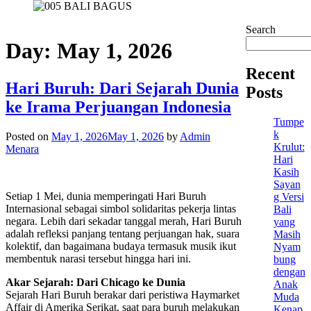
Search
Day:
May 1, 2026
Recent
Hari Buruh: Dari Sejarah Dunia
Posts
ke Irama Perjuangan Indonesia
Tumpe
k
Posted on
May 1, 2026
May 1, 2026
by
Admin
Krulut:
Menara
Hari
Kasih
Sayan
Setiap 1 Mei, dunia memperingati Hari Buruh
g Versi
Internasional sebagai simbol solidaritas pekerja lintas
Bali
negara. Lebih dari sekadar tanggal merah, Hari Buruh
yang
adalah refleksi panjang tentang perjuangan hak, suara
Masih
kolektif, dan bagaimana budaya termasuk musik ikut
Nyam
membentuk narasi tersebut hingga hari ini.
bung
dengan
Akar Sejarah: Dari Chicago ke Dunia
Anak
Sejarah Hari Buruh berakar dari peristiwa Haymarket
Muda
Affair di Amerika Serikat, saat para buruh melakukan
Kenap