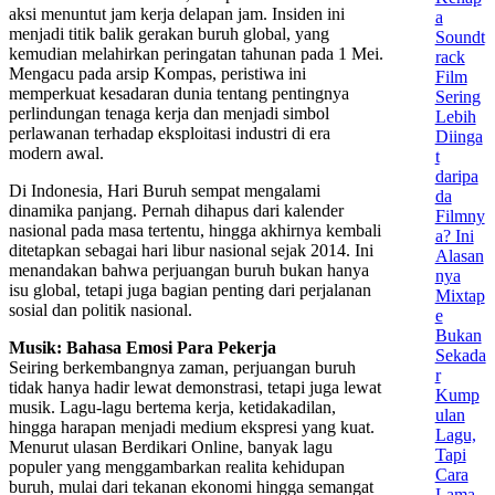
aksi menuntut jam kerja delapan jam. Insiden ini
a
menjadi titik balik gerakan buruh global, yang
Soundt
kemudian melahirkan peringatan tahunan pada 1 Mei.
rack
Mengacu pada arsip Kompas, peristiwa ini
Film
memperkuat kesadaran dunia tentang pentingnya
Sering
perlindungan tenaga kerja dan menjadi simbol
Lebih
perlawanan terhadap eksploitasi industri di era
Diinga
modern awal.
t
daripa
Di Indonesia, Hari Buruh sempat mengalami
da
dinamika panjang. Pernah dihapus dari kalender
Filmny
nasional pada masa tertentu, hingga akhirnya kembali
a? Ini
ditetapkan sebagai hari libur nasional sejak 2014. Ini
Alasan
menandakan bahwa perjuangan buruh bukan hanya
nya
isu global, tetapi juga bagian penting dari perjalanan
Mixtap
sosial dan politik nasional.
e
Bukan
Musik: Bahasa Emosi Para Pekerja
Sekada
Seiring berkembangnya zaman, perjuangan buruh
r
tidak hanya hadir lewat demonstrasi, tetapi juga lewat
Kump
musik. Lagu-lagu bertema kerja, ketidakadilan,
ulan
hingga harapan menjadi medium ekspresi yang kuat.
Lagu,
Menurut ulasan Berdikari Online, banyak lagu
Tapi
populer yang menggambarkan realita kehidupan
Cara
buruh, mulai dari tekanan ekonomi hingga semangat
Lama