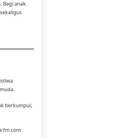
. Bagi anak
sekaligus
istiwa
 muda.
uk berkumpul,
ra-fm.com