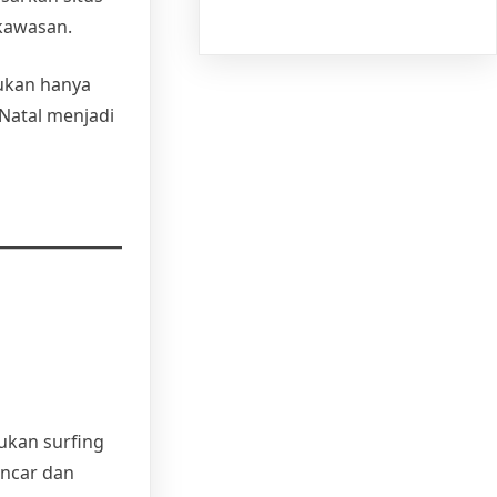
 kawasan.
bukan hanya
 Natal menjadi
kan surfing
ancar dan