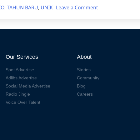
IO
,
TAHUN BARU
,
UNIK
Leave a Comment
Our Services
About
Spot Advertise
Stories
Adlibs Advertise
Community
Social Media Advertise
Blog
Radio Jingle
Careers
Voice Over Talent