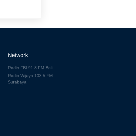
Network
Radio FBI 91.8 FM Bali
Radio Wijaya 103.5 FM
Surabaya