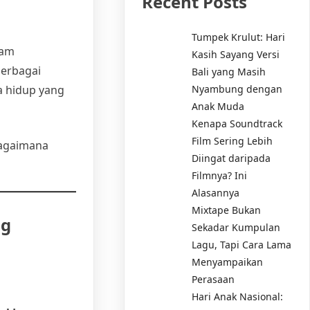
Recent Posts
Tumpek Krulut: Hari
lam
Kasih Sayang Versi
berbagai
Bali yang Masih
Nyambung dengan
a hidup yang
Anak Muda
Kenapa Soundtrack
Film Sering Lebih
bagaimana
Diingat daripada
Filmnya? Ini
Alasannya
Mixtape Bukan
ng
Sekadar Kumpulan
Lagu, Tapi Cara Lama
Menyampaikan
Perasaan
Hari Anak Nasional: