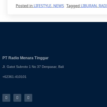
Posted in
LIFESTYLE
,
NEWS
Tagged
LIBURAN
,
RAD
PT Radio Menara Tinggar
Jl. Gatot Subroto 1 No 37 Denpasar, Bali
+62361-410101