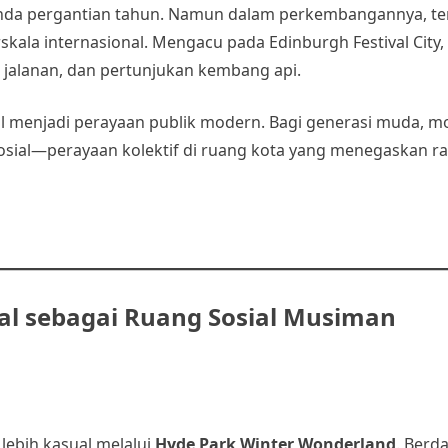
nda pergantian tahun. Namun dalam perkembangannya, te
kala internasional. Mengacu pada Edinburgh Festival City,
a jalanan, dan pertunjukan kembang api.
l menjadi perayaan publik modern. Bagi generasi muda, m
sosial—perayaan kolektif di ruang kota yang menegaskan r
al sebagai Ruang Sosial Musiman
lebih kasual melalui
Hyde Park Winter Wonderland
. Berd