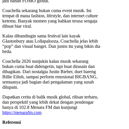
jadi bahan FOMO global.
Coachella sekarang bukan cuma event musik. Ini
tempat di mana fashion, lifestyle, dan internet culture
ketemu. Banyak momen yang bahkan terasa sengaja
dibuat biar viral.
Kalau dibandingin sama festival lain kayak
Glastonbury atau Lollapalooza, Coachella jelas lebih
“pop” dan visual banget. Dan justru itu yang bikin dia
beda.
Coachella 2026 nunjukin kalau musik sekarang
bukan cuma buat didengerin, tapi buat dirasain dan
dibagikan. Dari nostalgia Justin Bieber, duet bareng
Billie Eilish, sampai perform emosional BIGBANG,
semuanya jadi bagian dari pengalaman yang susah
dilupain.
Dapatkan cerita di balik musik global, rilisan terbaru,
dan perspektif yang lebih dekat dengan pendengar
hanya di 102.8 Menara FM dan kunjungi
https://menarafm.com
Referensi