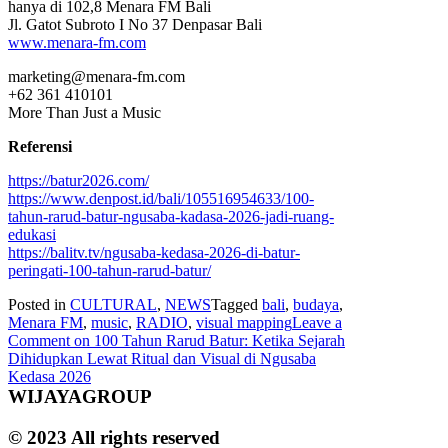
hanya di 102,8 Menara FM Bali
Jl. Gatot Subroto I No 37 Denpasar Bali
www.menara-fm.com
marketing@menara-fm.com
+62 361 410101
More Than Just a Music
Referensi
https://batur2026.com/
https://www.denpost.id/bali/105516954633/100-
tahun-rarud-batur-ngusaba-kadasa-2026-jadi-ruang-
edukasi
https://balitv.tv/ngusaba-kedasa-2026-di-batur-
peringati-100-tahun-rarud-batur/
Posted in
CULTURAL
,
NEWS
Tagged
bali
,
budaya
,
Menara FM
,
music
,
RADIO
,
visual mapping
Leave a
Comment
on 100 Tahun Rarud Batur: Ketika Sejarah
Dihidupkan Lewat Ritual dan Visual di Ngusaba
Kedasa 2026
WIJAYAGROUP
© 2023 All rights reserved