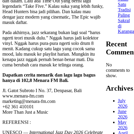
dan dalam. Lalu ada Time Out yang berisi lagu
Satu
legendaris “Take Five.” Kalau suka yang lebih funky,
Tradisi
Head Hunters bisa jadi pilihan. Dan kalau mau
Paling
dengar jazz modern yang cinematic, The Epic wajib
Sakral
masuk daftar.
di
Karang
Pada akhirnya, jazz sekarang bukan lagi soal “harus
ngerti teori musik dulu.” Nggak harus jadi kolektor
Recent
vinyl. Nggak harus pura-pura ngerti solo drum 8
menit. Kadang cukup satu lagu yang cocok sama
Commen
mood, lalu masuk ke playlist harian. Mungkin itu
kenapa jazz nggak pernah benar-benar mati. Dia
No
cuma berubah cara masuk ke telinga orang.
comments to
Dapatkan cerita menarik dan lagu lagu bagus
show.
hanya di 102,8 Menara FM Bali.
Archives
Jl. Gatot Subroto I No. 37, Denpasar, Bali
www.menara-fm.com
July
marketing@menara-fm.com
2026
+62 361 410101
June
More Than Just a Music
2026
REFERENSI :
May
2026
UNESCO —
International Jazz Day 2026 Celebrate
April