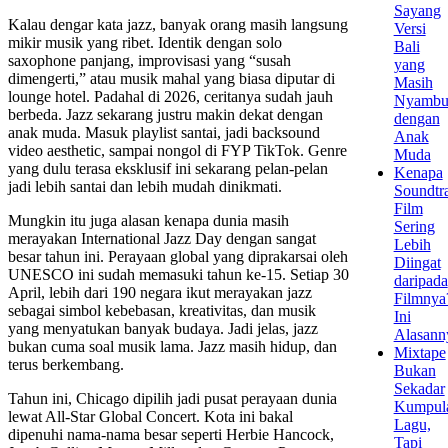
Sayang
Kalau dengar kata jazz, banyak orang masih langsung
Versi
mikir musik yang ribet. Identik dengan solo
Bali
saxophone panjang, improvisasi yang “susah
yang
dimengerti,” atau musik mahal yang biasa diputar di
Masih
lounge hotel. Padahal di 2026, ceritanya sudah jauh
Nyambu
berbeda. Jazz sekarang justru makin dekat dengan
dengan
anak muda. Masuk playlist santai, jadi backsound
Anak
video aesthetic, sampai nongol di FYP TikTok. Genre
Muda
yang dulu terasa eksklusif ini sekarang pelan-pelan
Kenapa
jadi lebih santai dan lebih mudah dinikmati.
Soundtr
Film
Mungkin itu juga alasan kenapa dunia masih
Sering
merayakan International Jazz Day dengan sangat
Lebih
besar tahun ini. Perayaan global yang diprakarsai oleh
Diingat
UNESCO ini sudah memasuki tahun ke-15. Setiap 30
daripada
April, lebih dari 190 negara ikut merayakan jazz
Filmnya
sebagai simbol kebebasan, kreativitas, dan musik
Ini
yang menyatukan banyak budaya. Jadi jelas, jazz
Alasann
bukan cuma soal musik lama. Jazz masih hidup, dan
Mixtape
terus berkembang.
Bukan
Sekadar
Tahun ini, Chicago dipilih jadi pusat perayaan dunia
Kumpul
lewat All-Star Global Concert. Kota ini bakal
Lagu,
dipenuhi nama-nama besar seperti Herbie Hancock,
Tapi