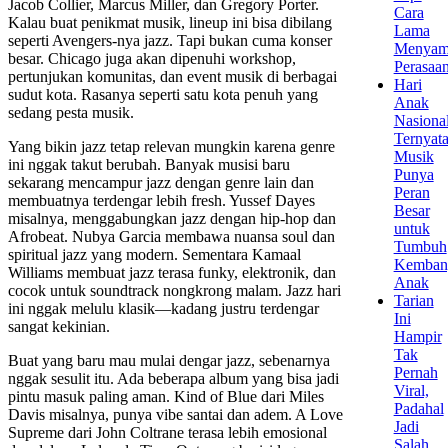
Jacob Collier, Marcus Miller, dan Gregory Porter.
Cara
Kalau buat penikmat musik, lineup ini bisa dibilang
Lama
seperti Avengers-nya jazz. Tapi bukan cuma konser
Menyam
besar. Chicago juga akan dipenuhi workshop,
Perasaa
pertunjukan komunitas, dan event musik di berbagai
Hari
sudut kota. Rasanya seperti satu kota penuh yang
Anak
sedang pesta musik.
Nasional
Ternyat
Yang bikin jazz tetap relevan mungkin karena genre
Musik
ini nggak takut berubah. Banyak musisi baru
Punya
sekarang mencampur jazz dengan genre lain dan
Peran
membuatnya terdengar lebih fresh. Yussef Dayes
Besar
misalnya, menggabungkan jazz dengan hip-hop dan
untuk
Afrobeat. Nubya Garcia membawa nuansa soul dan
Tumbuh
spiritual jazz yang modern. Sementara Kamaal
Kemban
Williams membuat jazz terasa funky, elektronik, dan
Anak
cocok untuk soundtrack nongkrong malam. Jazz hari
Tarian
ini nggak melulu klasik—kadang justru terdengar
Ini
sangat kekinian.
Hampir
Tak
Buat yang baru mau mulai dengar jazz, sebenarnya
Pernah
nggak sesulit itu. Ada beberapa album yang bisa jadi
Viral,
pintu masuk paling aman. Kind of Blue dari Miles
Padahal
Davis misalnya, punya vibe santai dan adem. A Love
Jadi
Supreme dari John Coltrane terasa lebih emosional
Salah