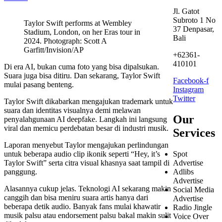
Jl. Gatot
Subroto 1 No
Taylor Swift performs at Wembley
37 Denpasar,
Stadium, London, on her Eras tour in
Bali
2024. Photograph: Scott A
Garfitt/Invision/AP
+62361-
410101
Di era AI, bukan cuma foto yang bisa dipalsukan.
Suara juga bisa ditiru. Dan sekarang, Taylor Swift
Facebook-f
mulai pasang benteng.
Instagram
Twitter
Taylor Swift dikabarkan mengajukan trademark untuk
suara dan identitas visualnya demi melawan
Our
penyalahgunaan AI deepfake. Langkah ini langsung
viral dan memicu perdebatan besar di industri musik.
Services
Laporan menyebut Taylor mengajukan perlindungan
untuk beberapa audio clip ikonik seperti “Hey, it’s
Spot
Taylor Swift” serta citra visual khasnya saat tampil di
Advertise
panggung.
Adlibs
Advertise
Alasannya cukup jelas. Teknologi AI sekarang makin
Social Media
canggih dan bisa meniru suara artis hanya dari
Advertise
beberapa detik audio. Banyak fans mulai khawatir
Radio Jingle
musik palsu atau endorsement palsu bakal makin sulit
Voice Over