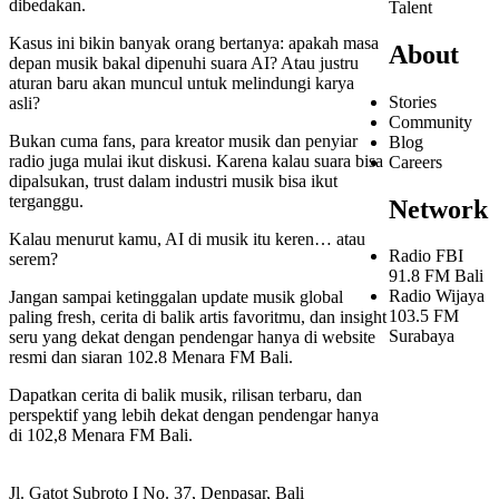
dibedakan.
Talent
Kasus ini bikin banyak orang bertanya: apakah masa
About
depan musik bakal dipenuhi suara AI? Atau justru
aturan baru akan muncul untuk melindungi karya
Stories
asli?
Community
Bukan cuma fans, para kreator musik dan penyiar
Blog
radio juga mulai ikut diskusi. Karena kalau suara bisa
Careers
dipalsukan, trust dalam industri musik bisa ikut
terganggu.
Network
Kalau menurut kamu, AI di musik itu keren… atau
Radio FBI
serem?
91.8 FM Bali
Radio Wijaya
Jangan sampai ketinggalan update musik global
103.5 FM
paling fresh, cerita di balik artis favoritmu, dan insight
Surabaya
seru yang dekat dengan pendengar hanya di website
resmi dan siaran 102.8 Menara FM Bali.
Dapatkan cerita di balik musik, rilisan terbaru, dan
perspektif yang lebih dekat dengan pendengar hanya
di 102,8 Menara FM Bali.
Jl. Gatot Subroto I No. 37, Denpasar, Bali