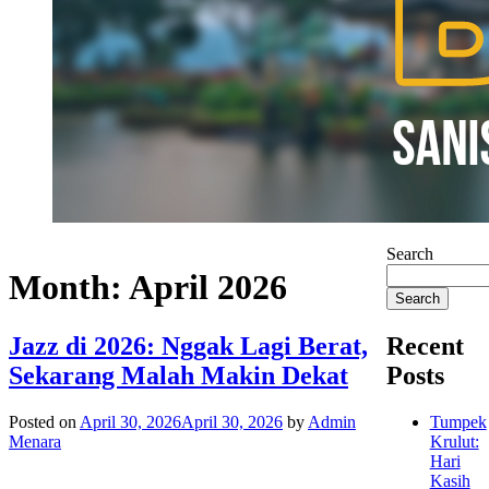
Search
Month:
April 2026
Search
Jazz di 2026: Nggak Lagi Berat,
Recent
Sekarang Malah Makin Dekat
Posts
Posted on
April 30, 2026
April 30, 2026
by
Admin
Tumpek
Menara
Krulut:
Hari
Kasih