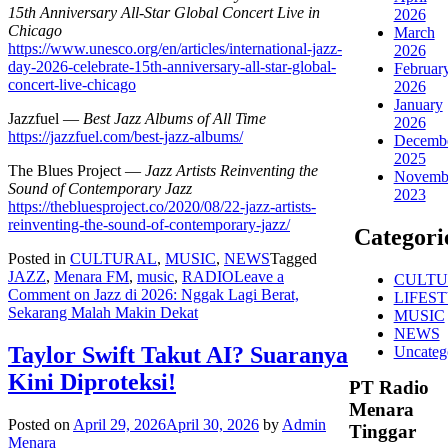
15th Anniversary All-Star Global Concert Live in
2026
Chicago
March
https://www.unesco.org/en/articles/international-jazz-
2026
day-2026-celebrate-15th-anniversary-all-star-global-
Februar
concert-live-chicago
2026
January
Jazzfuel —
Best Jazz Albums of All Time
2026
https://jazzfuel.com/best-jazz-albums/
Decemb
2025
The Blues Project —
Jazz Artists Reinventing the
Novemb
Sound of Contemporary Jazz
2023
https://thebluesproject.co/2020/08/22-jazz-artists-
reinventing-the-sound-of-contemporary-jazz/
Categori
Posted in
CULTURAL
,
MUSIC
,
NEWS
Tagged
JAZZ
,
Menara FM
,
music
,
RADIO
Leave a
CULTU
Comment
on Jazz di 2026: Nggak Lagi Berat,
LIFES
Sekarang Malah Makin Dekat
MUSIC
NEWS
Taylor Swift Takut AI? Suaranya
Uncateg
Kini Diproteksi!
PT Radio
Menara
Posted on
April 29, 2026
April 30, 2026
by
Admin
Tinggar
Menara