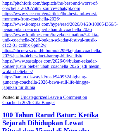
https://pitchfork.com/thepitch/the-best-and-worst-of-
coachella-2026/?utm_source=chatgpt.com
https://www.vice.com/en/article/the-best-and-worst-
moments-from-coachella-2026/
https://www.kompas.com/hype/read/2026/04/20/100054366/5-
penampilan-pencuri-perhatian-di-coachella-2026
https://www.idntimes.com/travel/destination/5-fakta-
unik-coachella-2026-bukan-sekadar-festival-musik-
c1c2-01-cc8hx-6pnh2w
https://abcnews.co.id/hiburan/2299/kejutan-coachella-
2026-justin-bieber-duet-bareng-billie-eilish/
https://www.sastalpos.com/2026/04/bukan-sekadar-
konser-justin-bieber-ubah-coachella-2026-jadi-mesin-
waktu-beliebers/
https://harian.disway.id/read/940952/bigbang-
guncang-coachella-2026-bawa-still-life-hingga-
janjikan-tur-dunia
Posted in
Uncategorized
Leave a Comment
on
Coachella 2026 Gila Banget
100 Tahun Rarud Batur: Ketika
Sejarah Dihidupkan Lewat
Ritual dan Visual di Ngusaba