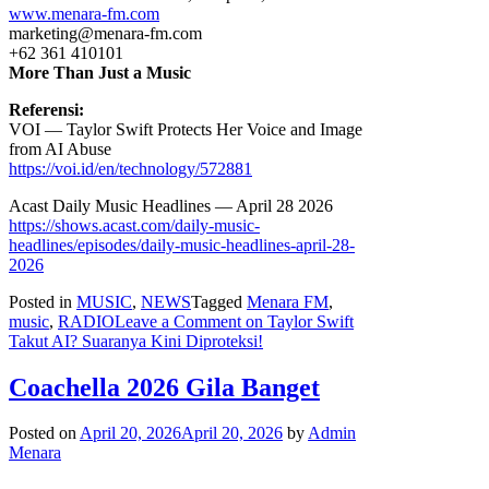
www.menara-fm.com
marketing@menara-fm.com
+62 361 410101
More Than Just a Music
Referensi:
VOI — Taylor Swift Protects Her Voice and Image
from AI Abuse
https://voi.id/en/technology/572881
Acast Daily Music Headlines — April 28 2026
https://shows.acast.com/daily-music-
headlines/episodes/daily-music-headlines-april-28-
2026
Posted in
MUSIC
,
NEWS
Tagged
Menara FM
,
music
,
RADIO
Leave a Comment
on Taylor Swift
Takut AI? Suaranya Kini Diproteksi!
Coachella 2026 Gila Banget
Posted on
April 20, 2026
April 20, 2026
by
Admin
Menara