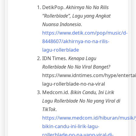
DetikPop.
Akhirnya No Na Rilis
“Rollerblade”, Lagu yang Angkat
Nuansa Indonesia
.
https://www.detik.com/pop/music/d-
8448607/akhirnya-no-na-rilis-
lagu-rollerblade
IDN Times.
Kenapa Lagu
Rollerblade No Na Viral Banget?
https://www.idntimes.com/hype/entert
lagu-rollerblade-no-na-viral
Medcom.id.
Bikin Candu, Ini Lirik
Lagu Rollerblade No Na yang Viral di
TikTok
.
https://www.medcom.id/hiburan/musik
bikin-candu-ini-lirik-lagu-
rollerblade-no-na-yang-viral-di-