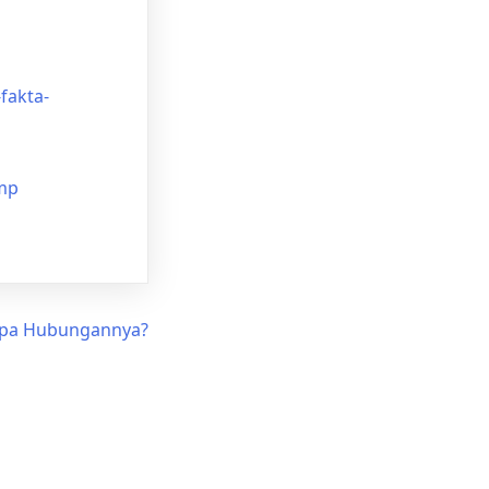
fakta-
amp
 Apa Hubungannya?