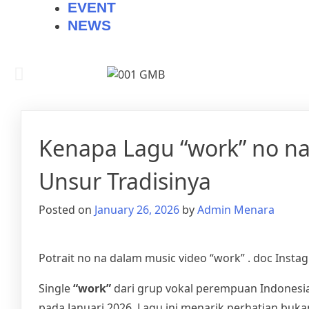
EVENT
NEWS
Kenapa Lagu “work” no na
Unsur Tradisinya
Posted on
January 26, 2026
by
Admin Menara
Potrait no na dalam music video “work” . doc Ins
Single
“work”
dari grup vokal perempuan Indonesi
pada Januari 2026. Lagu ini menarik perhatian buk