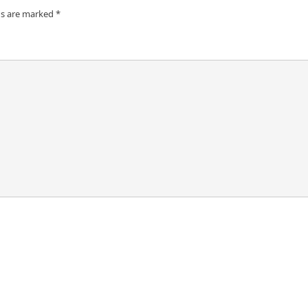
ds are marked
*