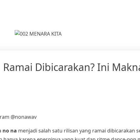
 Ramai Dibicarakan? Ini Makn
tagram @nonawav
a
no na
menjadi salah satu rilisan yang ramai dibicarakan sej
an hanya karena energinya yang kuat dan ritme dance-pop 