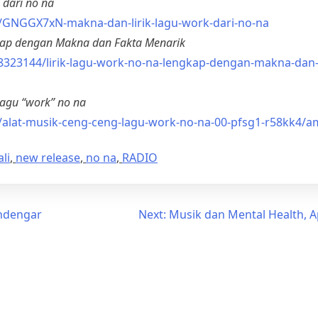
 dari no na
GNGGX7xN-makna-dan-lirik-lagu-work-dari-no-na
gkap dengan Makna dan Fakta Menarik
8323144/lirik-lagu-work-no-na-lengkap-dengan-makna-dan-
Lagu “work” no na
on/alat-musik-ceng-ceng-lagu-work-no-na-00-pfsg1-r58kk4/
ali
,
new release
,
no na
,
RADIO
endengar
Next:
Musik dan Mental Health,