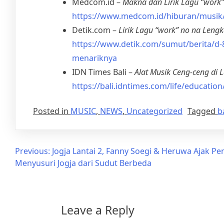
Medcom.id –
Makna dan Lirik Lagu “work”
https://www.medcom.id/hiburan/musik/
Detik.com –
Lirik Lagu “work” no na Len
https://www.detik.com/sumut/berita/d-
menariknya
IDN Times Bali –
Alat Musik Ceng-ceng di 
https://bali.idntimes.com/life/educati
Posted in
MUSIC
,
NEWS
,
Uncategorized
Tagged
b
Previous:
Jogja Lantai 2, Fanny Soegi & Heruwa Ajak P
Menyusuri Jogja dari Sudut Berbeda
Leave a Reply