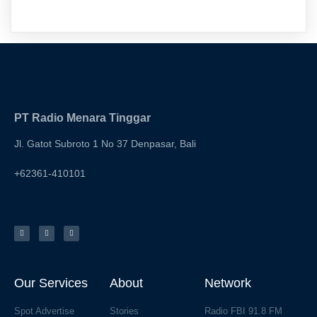
PT Radio Menara Tinggar
Jl. Gatot Subroto 1 No 37 Denpasar, Bali
+62361-410101
Our Services
About
Network
Spot Advertise
Stories
Radio FBI 91.8 FM